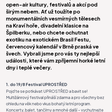
open-air kultury, festivalů a akcí pod
širým nebem. Ať už toužíte po
monumentálních vesmírných tělesech
na Kraví hoře, divadelní klasice na
Špilberku, nebo chcete ochutnat
exotiku na exotickém Brasil Festu,
červencový kalendář v Brně praská ve
švech. Vybrali jsme pro vás ty nejlepší
události, které vám zpříjemní horké letní
dny i teplé večery.
1. do 19/8 Festival UPROSTŘED
Pojďte se potkávat
UPROSTŘED
a bavit se!
Multižánrový festival přináší zdarma a pro všechny bez
ohledu na věk nebo vkus bohatý letní program.
Koncerty, balet, tančírny a mnohé další – vychutnejte