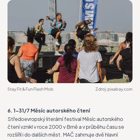
Stay Fit & Fun Flash Mob
Zdroj:
pixabay.com
6. 1–31/7 Měsíc autorského čtení
Středoevropský literární festival
Měsíc autorského
čtení
vznikl v roce 2000 v Brně a v průběhu času se
rozšířil i do dalších měst. MAČ zahrnuje dvě hlavní