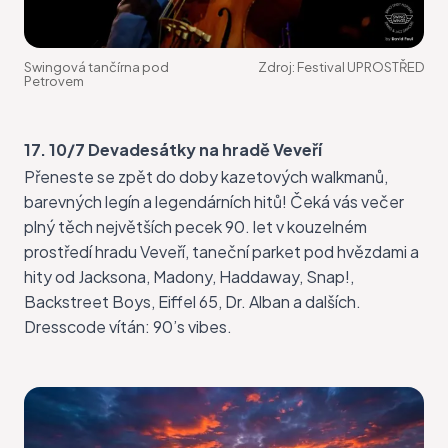
Swingová tančírna pod
Zdroj:
Festival UPROSTŘED
Petrovem
17. 10/7 Devadesátky na hradě Veveří
Přeneste se zpět do doby kazetových walkmanů,
barevných legín a legendárních hitů! Čeká vás
večer
plný těch největších pecek 90. let
v kouzelném
prostředí hradu Veveří, taneční parket pod hvězdami a
hity od Jacksona, Madony, Haddaway, Snap!,
Backstreet Boys, Eiffel 65, Dr. Alban a dalších.
Dresscode vítán: 90’s vibes.