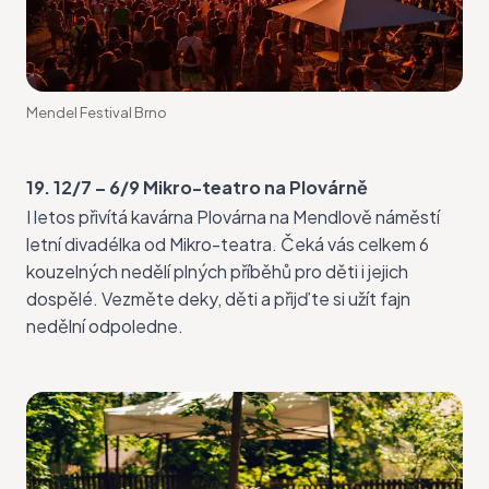
Mendel Festival Brno
19. 12/7 – 6/9 Mikro-teatro na Plovárně
I letos přivítá kavárna Plovárna na Mendlově náměstí
letní
divadélka od Mikro-teatra
. Čeká vás celkem 6
kouzelných nedělí plných příběhů pro děti i jejich
dospělé. Vezměte deky, děti a přijďte si užít fajn
nedělní odpoledne.