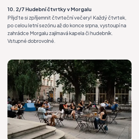
10. 2/7 Hudební čtvrtky v Morgalu
Přijďte si zpříjemnit čtvrteční večery! Každý čtvrtek,
po celou letní sezónu až do konce srpna, vystoupí na
zahrádce
Morgalu
zajímavá kapela či hudebník.
Vstupné dobrovolné.