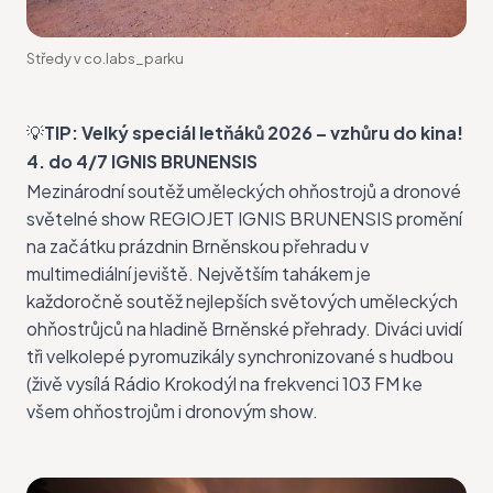
Středy v co.labs_parku
💡
TIP:
Velký speciál letňáků 2026 – vzhůru do kina!
4. do 4/7 IGNIS BRUNENSIS
Mezinárodní soutěž uměleckých ohňostrojů a dronové
světelné show
REGIOJET IGNIS BRUNENSIS
promění
na začátku prázdnin Brněnskou přehradu v
multimediální jeviště. Největším tahákem je
každoročně soutěž nejlepších světových uměleckých
ohňostrůjců na hladině Brněnské přehrady. Diváci uvidí
tři velkolepé pyromuzikály synchronizované s hudbou
(živě vysílá Rádio Krokodýl na frekvenci 103 FM ke
všem ohňostrojům i dronovým show.