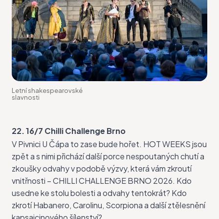
Letní shakespearovské
slavnosti
22. 16/7 Chilli Challenge Brno
V Pivnici U Čápa to zase bude hořet. HOT WEEKS jsou
zpět a s nimi přichází další porce nespoutaných chutí a
zkoušky odvahy v podobě výzvy, která vám zkroutí
vnitřnosti –
CHILLI CHALLENGE BRNO
2026. Kdo
usedne ke stolu bolesti a odvahy tentokrát? Kdo
zkrotí Habanero, Carolinu, Scorpiona a další ztělesnění
kapsaicinového šílenství?