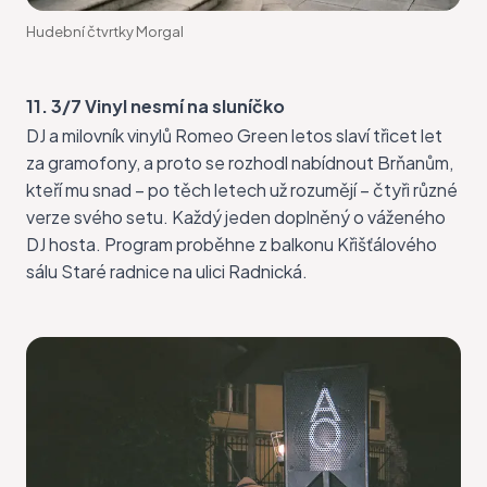
Hudební čtvrtky Morgal
11. 3/7 Vinyl nesmí na sluníčko
DJ a milovník vinylů Romeo Green letos slaví třicet let
za gramofony, a proto se rozhodl nabídnout Brňanům,
kteří mu snad – po těch letech už rozumějí –
čtyři různé
verze svého setu
. Každý jeden doplněný o váženého
DJ hosta. Program proběhne z balkonu Křišťálového
sálu Staré radnice na ulici Radnická.