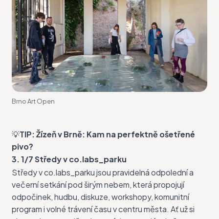
Brno Art Open
💡
TIP:
Žízeň v Brně: Kam na perfektně ošetřené
pivo?
3. 1/7 Středy v co.labs_parku
Středy v co.labs_parku
jsou pravidelná odpolední a
večerní setkání pod širým nebem, která propojují
odpočinek, hudbu, diskuze, workshopy, komunitní
program i volné trávení času v centru města. Ať už si