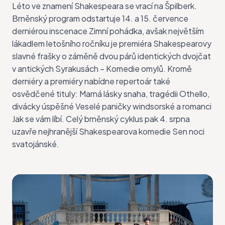
Léto ve znamení
Shakespeara
se vrací na Špilberk.
Brněnský program odstartuje 14. a 15. července
derniérou inscenace Zimní pohádka, avšak největším
lákadlem letošního ročníku je premiéra Shakespearovy
slavné frašky o záměně dvou párů identických dvojčat
v antických Syrakusách – Komedie omylů. Kromě
derniéry a premiéry nabídne repertoár také
osvědčené tituly: Marná lásky snaha, tragédii Othello,
divácky úspěšné Veselé paničky windsorské a romanci
Jak se vám líbí. Celý brněnský cyklus pak 4. srpna
uzavře nejhranější Shakespearova komedie Sen noci
svatojánské.