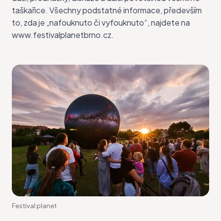
taškařice. Všechny podstatné informace, především
to, zda je „nafouknuto či vyfouknuto“, najdete na
www.festivalplanetbrno.cz.
Festival planet