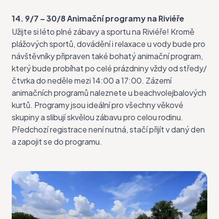
14. 9/7 – 30/8 Animační programy na Riviéře
Užijte si léto plné zábavy a
sportu na Riviéře
! Kromě
plážových sportů, dovádění i relaxace u vody bude pro
návštěvníky připraven také bohatý animační program,
který bude probíhat po celé prázdniny vždy od středy/
čtvrka do neděle mezi 14:00 a 17:00. Zázemí
animačních programů naleznete u beachvolejbalových
kurtů. Programy jsou ideální pro všechny věkové
skupiny a slibují skvělou zábavu pro celou rodinu.
Předchozí registrace není nutná, stačí přijít v daný den
a zapojit se do programu.