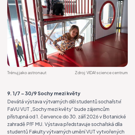
Trénuj jako astronaut
Zdroj:
VIDA! science centrum
9. 1/7 – 30/9 Sochy mezi květy
Devátá výstava výtvarných děl studentů sochařství
FaVU VUT „
Sochy mezi květy
“ bude zájemcům
přístupná od 1. července do 30. září 2026 v Botanické
zahradě PřF MU. Výstava představuje sochařská díla
studentů Fakulty výtvarných umění VUT vytvořených