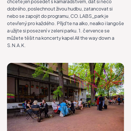
chcete jen posedět s kamarádstvem, dát si něco
dobrého, poslechnout živou hudbu, zatancovat si
nebo se zapojit do programu, CO.LABS_park je
otevřený pro každého. Přijďte na alko, nealko i langoše
a užijte si posezení v zeleni parku. 1. července se
můžete těšit na koncerty kapel All the way down a
S.N.A.K.