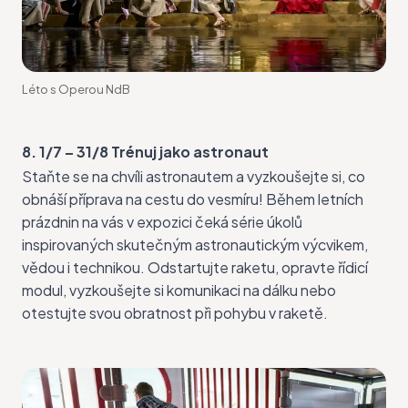
Léto s Operou NdB
8. 1/7 – 31/8 Trénuj jako astronaut
Staňte se na chvíli astronautem
a vyzkoušejte si, co
obnáší příprava na cestu do vesmíru! Během letních
prázdnin na vás v expozici čeká série úkolů
inspirovaných skutečným astronautickým výcvikem,
vědou i technikou. Odstartujte raketu, opravte řídicí
modul, vyzkoušejte si komunikaci na dálku nebo
otestujte svou obratnost při pohybu v raketě.