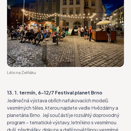
Léto na Zelňáku
13. 1. termín,
6–12/7 Festival planet Brno
Jedinečná
výstava
obřích nafukovacích modelů
vesmírných těles, kterou najdete vedle Hvězdárny a
planetária Brno. Její součástí je rozsáhlý doprovodný
program – tematické výstavy, letní kino s vesmírnou
duší, přednášky, diskuze a další povětšinou vesmírné