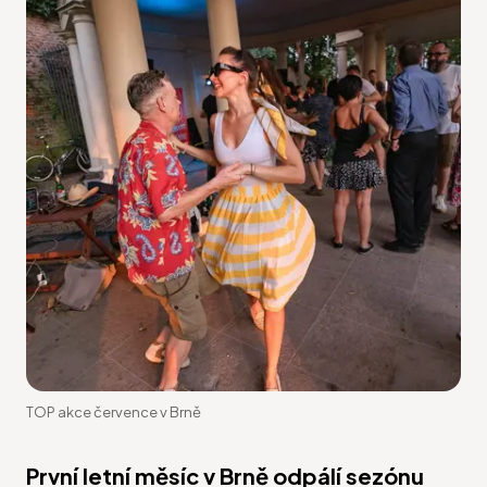
TOP akce července v Brně
První letní měsíc v Brně odpálí sezónu