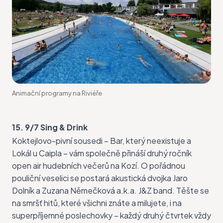
Animační programy na Riviéře
15. 9/7 Sing & Drink
Koktejlovo-pivní sousedi – Bar, který neexistuje a
Lokál u Caipla – vám společně přináší druhý ročník
open air hudebních večerů
na Kozí. O pořádnou
pouliční veselici se postará akustická dvojka Jaro
Dolník a Zuzana Němečková a.k.a. J&Z band. Těšte se
na smršť hitů, které všichni znáte a milujete, i na
superpříjemné poslechovky – každý druhý čtvrtek vždy