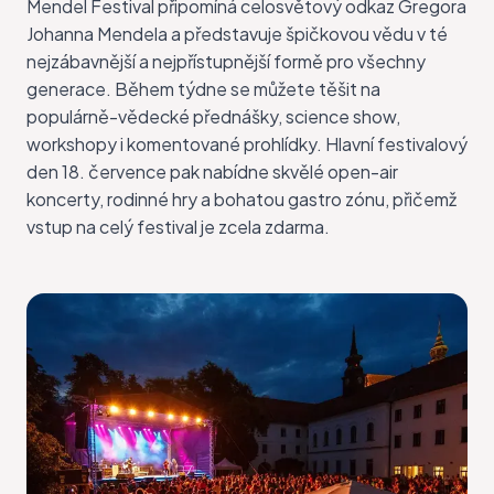
Mendel Festival
připomíná celosvětový odkaz Gregora
Johanna Mendela a představuje špičkovou vědu v té
nejzábavnější a nejpřístupnější formě pro všechny
generace. Během týdne se můžete těšit na
populárně-vědecké přednášky, science show,
workshopy i komentované prohlídky. Hlavní festivalový
den 18. července pak nabídne skvělé open-air
koncerty, rodinné hry a bohatou gastro zónu, přičemž
vstup na celý festival je zcela zdarma.