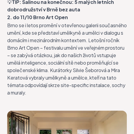
💡
TIP:
Šalinou na konečnou: 5 malých letních
dobrodružství v Brně bez auta
2. do 11/10 Brno Art Open
Brno se i letos promění v otevřenou galerii současného
umění, kde se představí umělkyně a umělci v dialogu s
domácím i mezinárodním kontextem. Letošní ročník
Brno Art Open
– festivalu umění ve veřejném prostoru
– se zabývá otázkou, jak do našich životů vstupuje
umělá inteligence, sociální sítě nebo proměňující se
společenské klima. Kurátorky Silvie Šeborová a Mira
Keratová vybraly umělkyně a umělce, kteří na tato
témata odpovídají skrze site-specific instalace, sochy
a muraly.