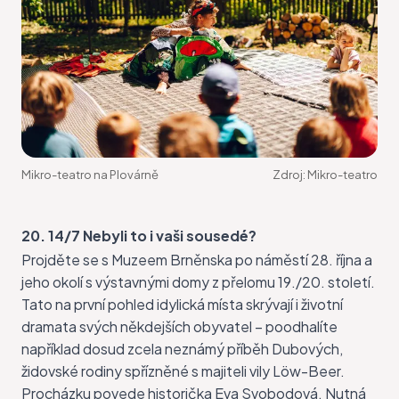
Mikro-teatro na Plovárně
Zdroj:
Mikro-teatro
20. 14/7 Nebyli to i vaši sousedé?
Projděte se s Muzeem Brněnska po náměstí 28. října a
jeho okolí s výstavnými domy z přelomu 19./20. století.
Tato na první pohled idylická místa skrývají i životní
dramata svých někdejších obyvatel – poodhalíte
například dosud zcela neznámý příběh Dubových,
židovské rodiny spřízněné s majiteli vily Löw-Beer.
Procházku
povede historička Eva Svobodová. Nutná