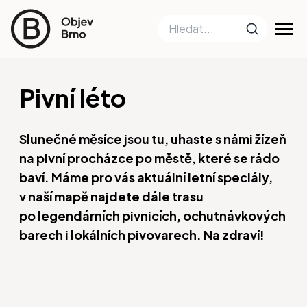
Pivní léto
Slunečné měsíce jsou tu, uhaste s námi žízeň
na pivní procházce po městě, které se rádo
baví. Máme pro vás aktuální letní speciály,
v naší mapě najdete dále trasu
po legendárních pivnicích, ochutnávkových
barech i lokálních pivovarech. Na zdraví!