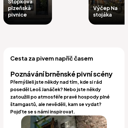
Stopkova
plzeňská
Výčep Na
pivnice
stojáka
Cesta za pivem napříč časem
Poznávání brněnské pivní scény
Přemýšleli jste někdy nad tím, kde si rád
poseděl Leoš Janáček? Nebo jste někdy
zatoužili po atmosféře pravé hospody plné
štamgastů, ale nevěděli, kam se vydat?
Pojďte se s námi inspirovat.